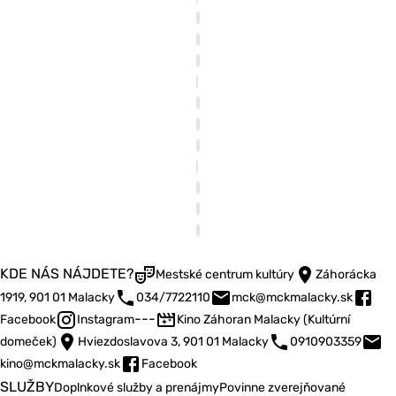
KDE NÁS NÁJDETE?
Mestské centrum kultúry
Záhorácka
1919, 901 01 Malacky
034/7722110
mck@mckmalacky.sk
---
Facebook
Instagram
Kino Záhoran Malacky (Kultúrní
domeček)
Hviezdoslavova 3, 901 01 Malacky
0910903359
kino@mckmalacky.sk
Facebook
SLUŽBY
Doplnkové služby a prenájmy
Povinne zverejňované