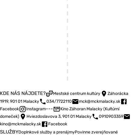
KDE NÁS NÁJDETE?
Mestské centrum kultúry
Záhorácka
1919, 901 01 Malacky
034/7722110
mck@mckmalacky.sk
---
Facebook
Instagram
Kino Záhoran Malacky (Kultúrní
domeček)
Hviezdoslavova 3, 901 01 Malacky
0910903359
kino@mckmalacky.sk
Facebook
SLUŽBY
Doplnkové služby a prenájmy
Povinne zverejňované