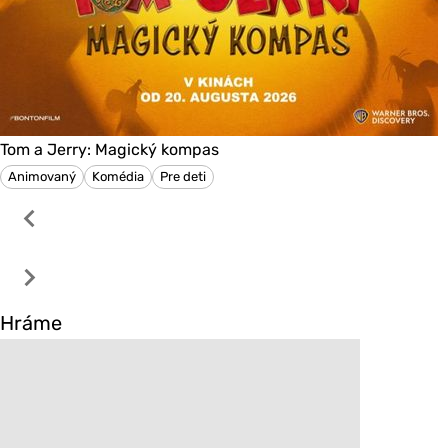
Tom a Jerry: Magický kompas
Animovaný
Komédia
Pre deti
Hráme