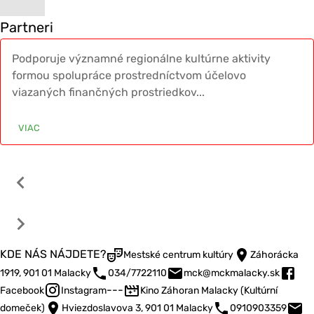
Partneri
Podporuje významné regionálne kultúrne aktivity 
formou spolupráce prostredníctvom účelovo 
viazaných finančných prostriedkov...
VIAC
KDE NÁS NÁJDETE?
Mestské centrum kultúry
Záhorácka
1919, 901 01 Malacky
034/7722110
mck@mckmalacky.sk
---
Facebook
Instagram
Kino Záhoran Malacky (Kultúrní
domeček)
Hviezdoslavova 3, 901 01 Malacky
0910903359