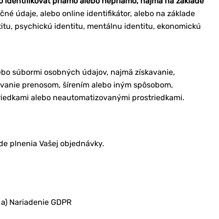
 identifikovať priamo alebo nepriamo, najmä na základe
začné údaje, alebo online identifikátor, alebo na základe
entitu, psychickú identitu, mentálnu identitu, ekonomickú
ebo súbormi osobných údajov, najmä získavanie,
ovanie prenosom, šírením alebo iným spôsobom,
riedkami alebo neautomatizovanými prostriedkami.
ade plnenia Vašej objednávky.
 a) Nariadenie GDPR