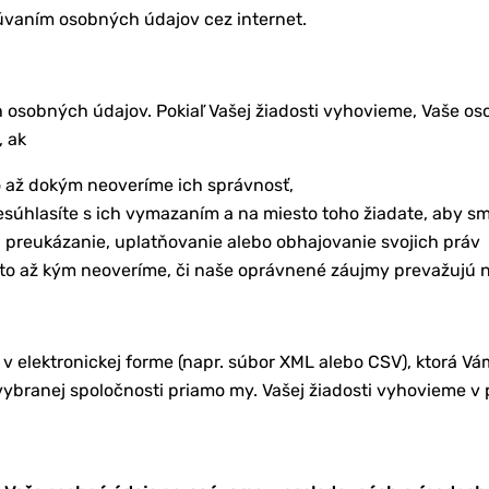
racúvaním osobných údajov cez internet.
 osobných údajov. Pokiaľ Vašej žiadosti vyhovieme, Vaše os
 ak
o až dokým neoveríme ich správnosť,
úhlasíte s ich vymazaním a na miesto toho žiadate, aby sm
a preukázanie, uplatňovanie alebo obhajovanie svojich práv
 to až kým neoveríme, či naše oprávnené záujmy prevažujú 
 elektronickej forme (napr. súbor XML alebo CSV), ktorá Vám 
ybranej spoločnosti priamo my. Vašej žiadosti vyhovieme v p