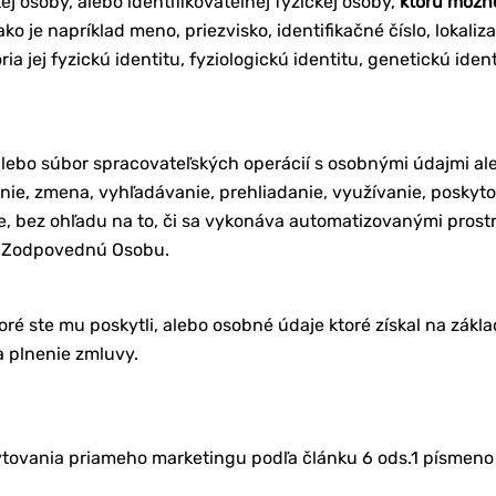
j osoby, alebo identifikovateľnej fyzickej osoby,
ktorú možno
 ako je napríklad meno, priezvisko, identifikačné číslo, lokali
ria jej fyzickú identitu, fyziologickú identitu, genetickú id
lebo súbor spracovateľských operácií s osobnými údajmi al
ie, zmena, vyhľadávanie, prehliadanie, využívanie, poskyt
 bez ohľadu na to, či sa vykonáva automatizovanými prost
ť Zodpovednú Osobu.
ré ste mu poskytli, alebo osobné údaje ktoré získal na zákl
a plnenie zmluvy.
tovania priameho marketingu podľa článku 6 ods.1 písmeno