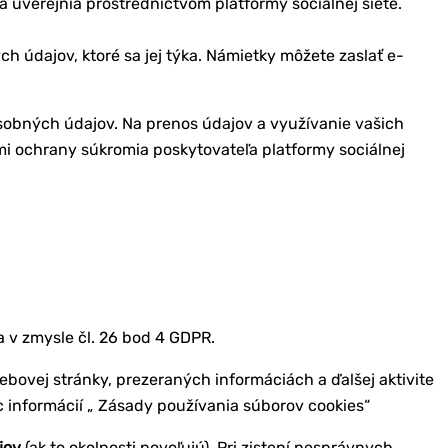
sa uverejnia prostredníctvom platformy sociálnej siete.
h údajov, ktoré sa jej týka. Námietky môžete zaslať e-
 osobných údajov. Na prenos údajov a využívanie vašich
 ochrany súkromia poskytovateľa platformy sociálnej
 v zmysle čl. 26 bod 4 GDPR.
bovej stránky, prezeraných informáciách a ďalšej aktivite
 informácií „ Zásady používania súborov cookies“
jov
(ak to okolnosti povoľujú). Pri zistení nesprávnych