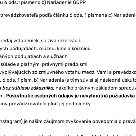
u 6 ods.1 písmeno b) Nariadenie GDPR
prevádzkovateľa podľa článku 6 ods. 1 písmena c) Nariaden
redaj vstupeniek, správa rezervácií.
ych podujatiach, múzeu, kine a knižnici.
ovaných podujatiach a službách
súlade s platnými právnymi predpismi
 vyplývajúcich zo zmluvného vzťahu medzi Vami a prevádzk
6 ods. 1 písm. b) Nariadenia (s tým súvisí aj následné usku
a
bez súhlasu zákazníka
, nakoľko právnym základom spracúv
om.
Poskytnutie osobných údajov je nevyhnutná požiadavka 
any prevádzkovateľa plniť jej podmienky.
 Instagram) je našim záujmom zvyšovanie povedomia o prevád