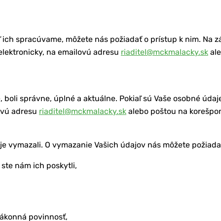
 ich spracúvame, môžete nás požiadať o prístup k nim. Na z
elektronicky, na emailovú adresu
riaditel@mckmalacky.sk
ale
 boli správne, úplné a aktuálne. Pokiaľ sú Vaše osobné úda
lovú adresu
riaditel@mckmalacky.sk
alebo poštou na korešpo
aje vymazali. O vymazanie Vašich údajov nás môžete požiad
ste nám ich poskytli,
zákonná povinnosť,