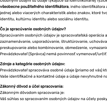
Osobnými údajmi sú údaje týkajúce sa identifikovanej fyzicke
všeobecne použiteľného identifikátora
, iného identifikátora
jednej alebo viacerých charakteristík alebo znakov, ktoré tvo
identitu, kultúrnu identitu alebo sociálnu identitu.
Čo je spracúvanie osobných údajov?
Spracúvaním osobných údajov je spracovateľská operácia a
zaznamenávanie, usporadúvanie, štruktúrovanie, uchovávan
preskupovanie alebo kombinovanie, obmedzenie, vymazanie,
Prevádzkovateľ (Správca) nemá povinnosť vymenovať/urči
Zdroje a kategórie osobných údajov:
Prevádzkovateľ spracováva osobné údaje (priamo od vás) kto
Vaše identifikačné a kontaktné údaje a údaje nevyhnutné n
Zákonný dôvod a účel spracovania:
Zákonným dôvodom spracovania je:
Váš súhlas so spracovaním osobných údajov na účely posky