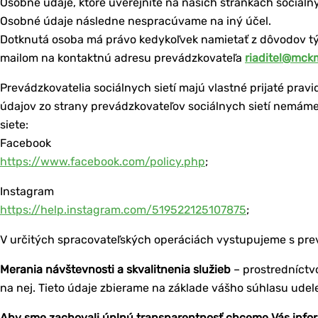
Osobné údaje, ktoré uverejníte na našich stránkach sociálnyc
Osobné údaje následne nespracúvame na iný účel.
Dotknutá osoba má právo kedykoľvek namietať z dôvodov týka
mailom na kontaktnú adresu prevádzkovateľa
riaditel@mck
Prevádzkovatelia sociálnych sietí majú vlastné prijaté prav
údajov zo strany prevádzkovateľov sociálnych sietí nemám
siete:
Facebook
https://www.facebook.com/policy.php
;
Instagram
https://help.instagram.com/519522125107875
;
V určitých spracovateľských operáciách vystupujeme s prevá
Merania návštevnosti a skvalitnenia služieb
– prostredníctv
na nej. Tieto údaje zbierame na základe vášho súhlasu udel
Aby sme zachovali úplnú transparentnosť chceme Vás info