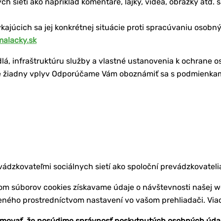
h sietí ako napríklad komentáre, lajky, videá, obrázky atď. 
júcich sa jej konkrétnej situácie proti spracúvaniu osobnýc
malacky.sk
idlá, infraštruktúru služby a vlastné ustanovenia k ochrane
e žiadny vplyv Odporúčame Vám oboznámiť sa s podmienkami
dzkovateľmi sociálnych sietí ako spoloční prevádzkovatelia
om súborov cookies získavame údaje o návštevnosti našej we
eného prostredníctvom nastavení vo vašom prehliadači. Viac
rmovať, že posúdime správnosť poskytnutých osobných úda