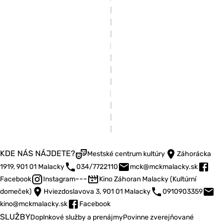
KDE NÁS NÁJDETE?
Mestské centrum kultúry
Záhorácka
1919, 901 01 Malacky
034/7722110
mck@mckmalacky.sk
---
Facebook
Instagram
Kino Záhoran Malacky (Kultúrní
domeček)
Hviezdoslavova 3, 901 01 Malacky
0910903359
kino@mckmalacky.sk
Facebook
SLUŽBY
Doplnkové služby a prenájmy
Povinne zverejňované