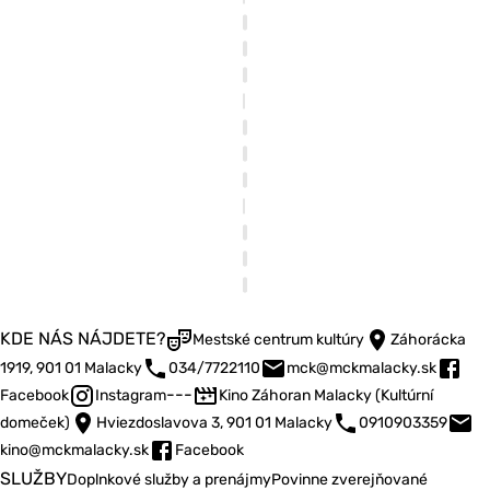
KDE NÁS NÁJDETE?
Mestské centrum kultúry
Záhorácka
1919, 901 01 Malacky
034/7722110
mck@mckmalacky.sk
---
Facebook
Instagram
Kino Záhoran Malacky (Kultúrní
domeček)
Hviezdoslavova 3, 901 01 Malacky
0910903359
kino@mckmalacky.sk
Facebook
SLUŽBY
Doplnkové služby a prenájmy
Povinne zverejňované