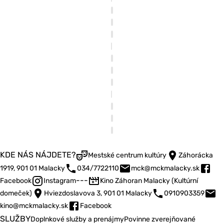
KDE NÁS NÁJDETE?
Mestské centrum kultúry
Záhorácka
1919, 901 01 Malacky
034/7722110
mck@mckmalacky.sk
---
Facebook
Instagram
Kino Záhoran Malacky (Kultúrní
domeček)
Hviezdoslavova 3, 901 01 Malacky
0910903359
kino@mckmalacky.sk
Facebook
SLUŽBY
Doplnkové služby a prenájmy
Povinne zverejňované