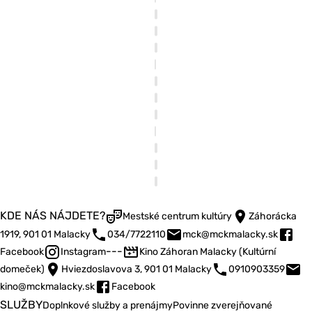
KDE NÁS NÁJDETE?
Mestské centrum kultúry
Záhorácka
1919, 901 01 Malacky
034/7722110
mck@mckmalacky.sk
---
Facebook
Instagram
Kino Záhoran Malacky (Kultúrní
domeček)
Hviezdoslavova 3, 901 01 Malacky
0910903359
kino@mckmalacky.sk
Facebook
SLUŽBY
Doplnkové služby a prenájmy
Povinne zverejňované